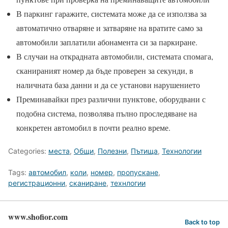
В паркинг гаражите, системата може да се използва за
автоматично отваряне и затваряне на вратите само за
автомобили заплатили абонамента си за паркиране.
В случаи на открадната автомобили, системата спомага,
сканираният номер да бъде проверен за секунди, в
наличната база данни и да се установи нарушението
Преминавайки през различни пунктове, оборудвани с
подобна система, позволява пълно проследяване на
конкретен автомобил в почти реално време.
Categories:
места
,
Общи
,
Полезни
,
Пътища
,
Технологии
Tags:
автомобил
,
коли
,
номер
,
пропускане
,
регистрационни
,
сканиране
,
технлогии
www.shofior.com
Back to top