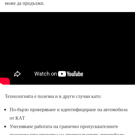
може да продължи.
Технологията е полезна и в други случаи като:
По-бързо проверяване и идентифициране на автомобила
от КАТ
Улесняване работата на гранично пропусквателните
пунктове при проверка на преминаващите автомобили