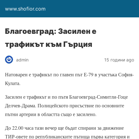
www.shofior.com
Благоевград: Засилен е
трафикът към Гърция
admin
15 години ago
Натоварен е трафикът по главен път Е-79 в участъка София-
Кулата.
Засилен е трафикът и по пътя Благоевград-Симитли-Гоце
Делчев-Драма. Полицейското присъствие по основните
пътни артерии в областта също е засилено.
До 22.00 часа тази вечер ще бъдат спирани за движение
ТИР-овете по републиканските пътища първа категория и