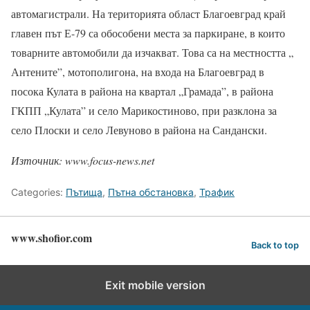
автомагистрали. На територията област Благоевград край
главен път Е-79 са обособени места за паркиране, в които
товарните автомобили да изчакват. Това са на местността „
Антените”, мотополигона, на входа на Благоевград в
посока Кулата в района на квартал „Грамада”, в района
ГКПП „Кулата” и село Марикостиново, при разклона за
село Плоски и село Левуново в района на Сандански.
Източник: www.focus-news.net
Categories:
Пътища
,
Пътна обстановка
,
Трафик
www.shofior.com
Back to top
Exit mobile version