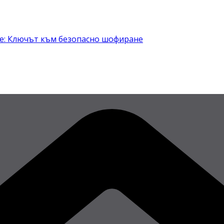
не: Ключът към безопасно шофиране
България – в сила от 2026
скорост!
 трябва да знаят шофьорите?