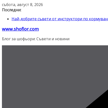
Skip
събота, август 8, 2026
to
Последни:
content
Най-добрите съвети от инструктори по кормува
Реформите в Закона за движение по пътищата на 
www.shofior.com
ВНИМАНИЕ: Франция криминализира високата 
Отнемане на контролни точки – по колко и кога?
Блог за шофьори: Съвети и новини
Промени в Закона за пътищата 2025–2026: Какво