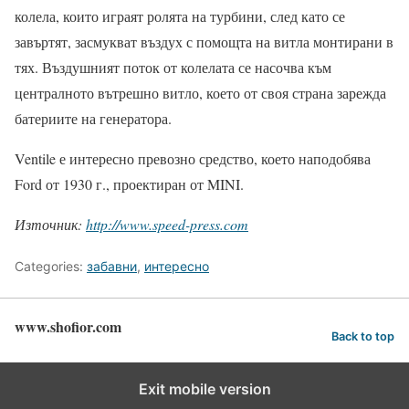
колела, които играят ролята на турбини, след като се
завъртят, засмукват въздух с помощта на витла монтирани в
тях. Въздушният поток от колелата се насочва към
централното вътрешно витло, което от своя страна зарежда
батериите на генератора.
Ventile е интересно превозно средство, което наподобява
Ford от 1930 г., проектиран от MINI.
Източник:
http://www.speed-press.com
Categories:
забавни
,
интересно
www.shofior.com
Back to top
Exit mobile version