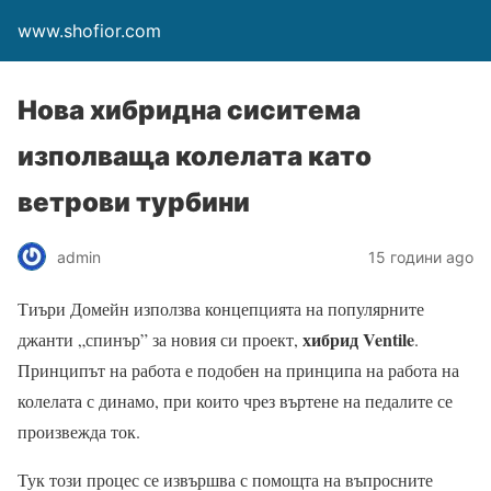
www.shofior.com
Нова хибридна сиситема
изполваща колелата като
ветрови турбини
admin
15 години ago
Тиъри Домейн
използва концепцията на популярните
хибрид Ventile
джанти „спинър” за новия си проект,
.
Принципът на работа е подобен на принципа на работа на
колелата с динамо, при които чрез въртене на педалите се
произвежда ток.
Тук този процес се извършва с помощта на въпросните