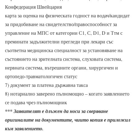
Конфедерация Швейцария
карта за оценка на физическата годност на водач/кандидат
за придобиване на свидетелство/правоспособност за
управление на МПС от категории С1, С, D1, D и Ттм с
преминати задължителни прегледи при лекари със
съответна медицинска специалност за установяване на
състоянието на зрителната система, слуховата система,
нервната система, вътрешните органи, хирургичен и
ортопедо-травматологичен статус
7) документ за платена държавна такса
8) нотариално заверено пълномощно – когато заявлението
се подава чрез пълномощник
*** Заявителят е длъжен да носи за сверяване
оригиналите на документите, чиито копия е приложил
към заявлението.