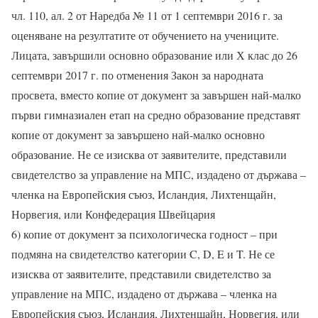
чл. 110, ал. 2 от Наредба № 11 от 1 септември 2016 г. за
оценяване на резултатите от обучението на учениците.
Лицата, завършили основно образование или Х клас до 26
септември 2017 г. по отменения Закон за народната
просвета, вместо копие от документ за завършен най-малко
първи гимназиален етап на средно образование представят
копие от документ за завършено най-малко основно
образование. Не се изисква от заявителите, представили
свидетелство за управление на МПС, издадено от държава –
членка на Европейския съюз, Исландия, Лихтенщайн,
Норвегия, или Конфедерация Швейцария
6) копие от документ за психологическа годност – при
подмяна на свидетелство категории C, D, E и T. Не се
изисква от заявителите, представили свидетелство за
управление на МПС, издадено от държава – членка на
Европейския съюз, Исландия, Лихтенщайн, Норвегия, или