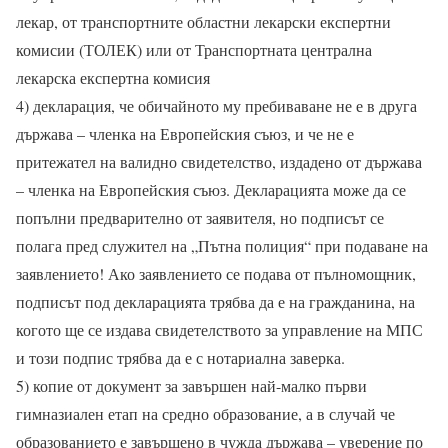
лекар, от транспортните областни лекарски експертни
комисии (ТОЛЕК) или от Транспортната централна
лекарска експертна комисия
4) декларация, че обичайното му пребиваване не е в друга
държава – членка на Европейския съюз, и че не е
притежател на валидно свидетелство, издадено от държава
– членка на Европейския съюз. Декларацията може да се
попълни предварително от заявителя, но подписът се
полага пред служител на „Пътна полиция“ при подаване на
заявлението! Ако заявлението се подава от пълномощник,
подписът под декларацията трябва да е на гражданина, на
когото ще се издава свидетелството за управление на МПС
и този подпис трябва да е с нотариална заверка.
5) копие от документ за завършен най-малко първи
гимназиален етап на средно образование, а в случай че
образованието е завършено в чужда държава – уверение по