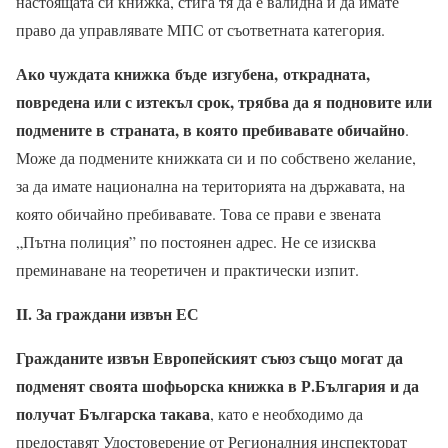
настоящата си книжка, стига тя да е валидна и да имате
право да управлявате МПС от съответната категория.
Ако чуждата книжка бъде изгубена, открадната,
повредена или с изтекъл срок, трябва да я подновите или
подмените в страната, в която пребивавате обичайно
.
Може да подмените книжката си и по собствено желание,
за да имате национална на територията на държавата, на
която обичайно пребивавате. Това се прави е звената
„Пътна полиция” по постоянен адрес. Не се изисква
преминаване на теоретичен и практически изпит.
II. За граждани извън ЕС
Гражданите извън Европейският съюз също могат да
подменят своята шофьорска книжка в Р.България и да
получат Българска такава
, като е необходимо да
предоставят Удостоверение от Регионалния инспекторат