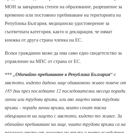
МОН за завършена степен на образование, разрешение за
временно или постоянно пребиваване на територията на
Република България, медицинско удостоверение за
съответната категория, както и декларация, че нямат
книжка от друга страна членка на ЕС.
Всеки гражданин може да има само едно свидетелство за
управление на МПС от страна от ЕС.
*** „Обичайно пребиваване в Република България“
е
мястото, където дадено лице обикновено живее повече от
185 дни през последните 12 последователни месеца поради
лични или трудови връзки, или ако лицето няма трудови
връзки – поради лични връзки, които сочат тясна
обвързаност на лицето с мястото, където то живее. За
обичайно пребиваване на лице, чиито трудови връзки са на
различно място от личните му връзки и което вследствие