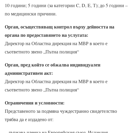
10 години; 5 години (за категории C, D, E, Т); до 5 години –
по медицински причини.
Орган, осъществяващ контрол върху дейността на
органа по предоставянето на услугата:
Директор на Областна дирекция на МВР в което е
съответното звено „Пътна полиция“
Орган, пред който се обжалва индивидуален
административен акт:
Директор на Областна дирекция на МВР в което е
съответното звено „Пътна полиция“
Ограничения и условности:
Представеното за подмяна чуждестранно свидетелство
трябва да е издадено от:
– държава-членка на Европейския съюз, Исландия,