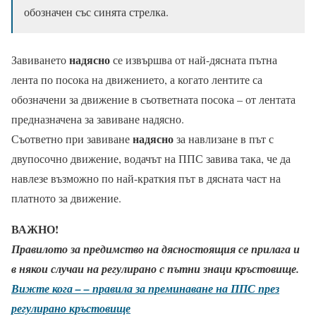
обозначен със синята стрелка.
надясно
Завиването
се извършва от най-дясната пътна
лента по посока на движението, а когато лентите са
обозначени за движение в съответната посока – от лентата
предназначена за завиване надясно.
надясно
Съответно при завиване
за навлизане в път с
двупосочно движение, водачът на ППС завива така, че да
навлезе възможно по най-краткия път в дясната част на
платното за движение.
ВАЖНО!
Правилото за предимство на дясностоящия се прилага и
в някои случаи на регулирано с пътни знаци кръстовище.
Вижте кога – – правила за преминаване на ППС през
регулирано кръстовище