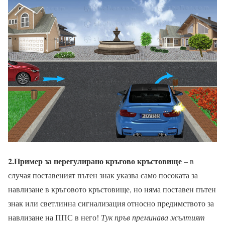
2.Пример за нерегулирано кръгово кръстовище
– в
случая поставеният пътен знак указва само посоката за
навлизане в кръговото кръстовище, но няма поставен пътен
знак или светлинна сигнализация относно предимството за
навлизане на ППС в него!
Тук пръв преминава жълтият