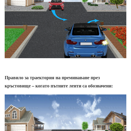
Правило за траектория на преминаване през
кръстовище – когато пътните ленти са обозначени: