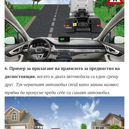
6. Пример за прилагане на правилото за предимство на
дясностоящия
, когато и двата автомобила са един срещу
друг.
Тук червеният автомобил (тъй като завива наляво)
трябва да пропусне преди себе си синият автомобил.