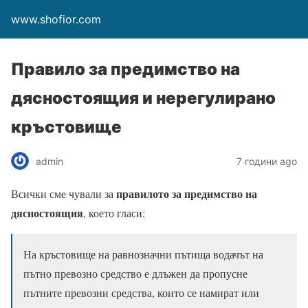
www.shofior.com
Правило за предимство на
дясностоящия и нерегулирано
кръстовище
admin
7 години ago
правилото за предимство на
Всички сме чували за
дясностоящия
, което гласи:
На кръстовище на равнозначни пътища водачът на
пътно превозно средство е длъжен да пропусне
пътните превозни средства, които се намират или