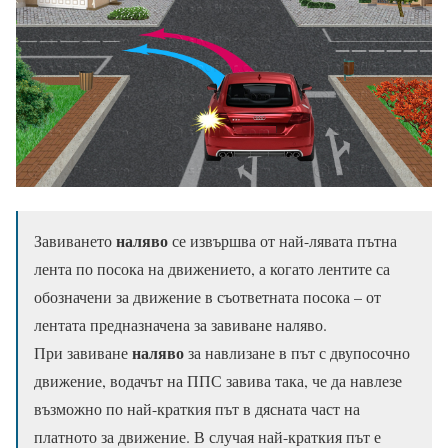
наляво
Завиването
се извършва от най-лявата пътна
лента по посока на движението, а когато лентите са
обозначени за движение в съответната посока – от
лентата предназначена за завиване наляво.
наляво
При завиване
за навлизане в път с двупосочно
движение, водачът на ППС завива така, че да навлезе
възможно по най-краткия път в дясната част на
платното за движение.
В случая най-краткия път е