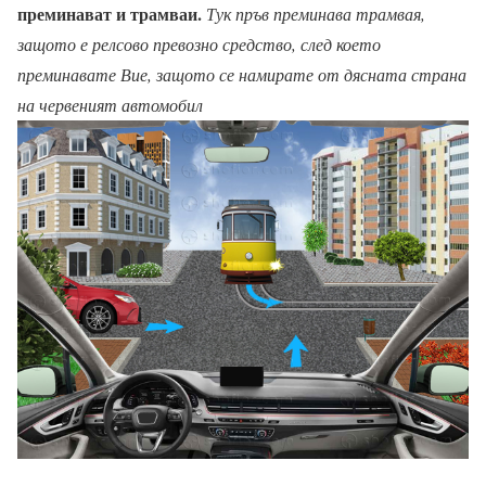
преминават и трамваи.
Тук пръв преминава трамвая,
защото е релсово превозно средство, след което
преминавате Вие, защото се намирате от дясната страна
на червеният автомобил