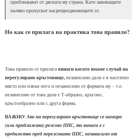
приближават от дясната му страна. Като завиващите
наляво пропускат насрещнодвижещите се.
Но как се прилага на практика това правило?
винаги когато имаме случай на
Това правило се прилага
нерегулирано кръстовище,
независимо дали е в населено
място или извън него и независимо от формата му – т.е.
независимо от това дали е Т-образно, кръгово,
кръстообразно или с друга форма.
ВАЖНО
!
Ако на нерегулирано кръстовище се намира
(или приближава) релсово ППС, то винаги е с
предимство пред нерелсовите ППС, независимо от