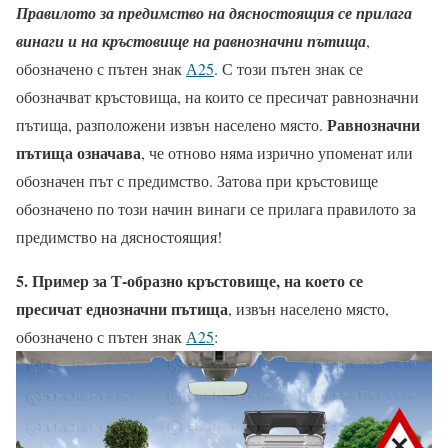
Правилото за предимство на дясностоящия се прилага
винаги и на кръстовище на равнозначни пътища
,
обозначено с пътен знак
А25
. С този пътен знак се
обозначват кръстовища, на които се пресичат равнозначни
Равнозначни
пътища, разположени извън населено място.
пътища означава
, че отново няма изрично упоменат или
обозначен път с предимство. Затова при кръстовище
обозначено по този начин винаги се прилага правилото за
предимство на дясностоящия!
5. Пример за Т-образно кръстовище, на което се
пресичат еднозначни пътища
, извън населено място,
обозначено с пътен знак
А25
: