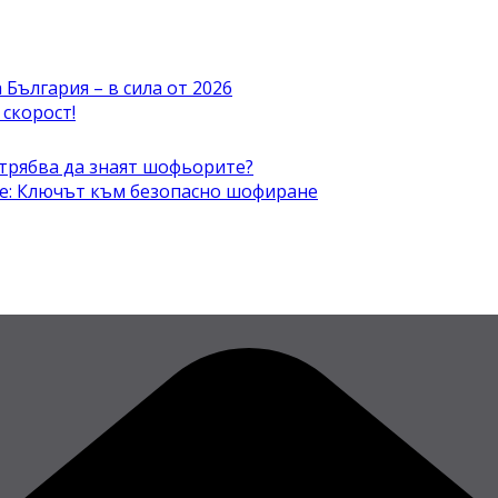
България – в сила от 2026
скорост!
 трябва да знаят шофьорите?
не: Ключът към безопасно шофиране