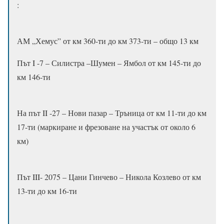
:
АМ „Хемус” от км 360-ти до км 373-ти – общо 13 км
Път I -7 – Силистра –Шумен – Ямбол от км 145-ти до
км 146-ти
На път II -27 – Нови пазар – Тръница от км 11-ти до км
17-ти (маркиране и фрезоване на участък от около 6
км)
Път III- 2075 – Цани Гинчево – Никола Козлево от км
13-ти до км 16-ти