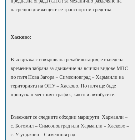
предпазна ограда (СПО) за механично разделяне на
насрещно движещите се транспортни средства.
Хасково:
Във връзка с извършвана рехабилитация, е въведена
временна забрана за движение на всички видове МПС
по пътя Нова Загора – Симеоновград – Харманли на
територията на ОПУ – Хасково. По пътя ще бъде
пропускан местният трафик, както и автобусите.
Въвеждат се следните обходни маршрути: Харманли –
с. Богомил – Симеоновград или Харманли – Хасково –
с. Узунджово – Симеоновград.