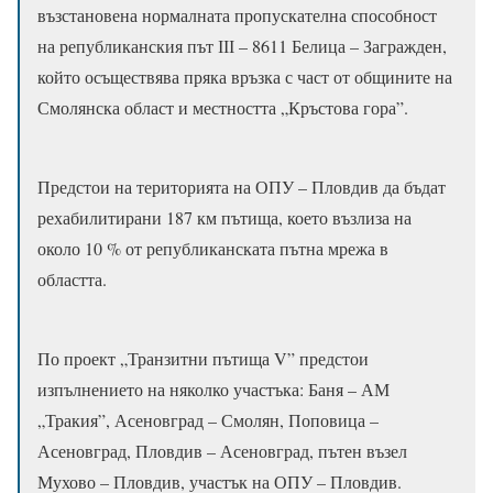
възстановена нормалната пропускателна способност
на републиканския път ІІІ – 8611 Белица – Загражден,
който осъществява пряка връзка с част от общините на
Смолянска област и местността „Кръстова гора”.
Предстои на територията на ОПУ – Пловдив да бъдат
рехабилитирани 187 км пътища, което възлиза на
около 10 % от републиканската пътна мрежа в
областта.
По проект „Транзитни пътища V” предстои
изпълнението на няколко участъка: Баня – АМ
„Тракия”, Асеновград – Смолян, Поповица –
Асеновград, Пловдив – Асеновград, пътен възел
Мухово – Пловдив, участък на ОПУ – Пловдив.