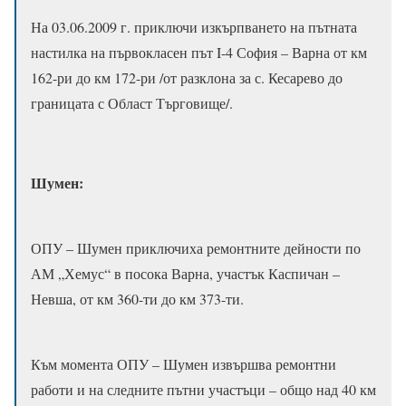
На 03.06.2009 г. приключи изкърпването на пътната
настилка на първокласен път I-4 София – Варна от км
162-ри до км 172-ри /от разклона за с. Кесарево до
границата с Област Търговище/.
Шумен:
ОПУ – Шумен приключиха ремонтните дейности по
АМ „Хемус“ в посока Варна, участък Каспичан –
Невша, от км 360-ти до км 373-ти.
Към момента ОПУ – Шумен извършва ремонтни
работи и на следните пътни участъци – общо над 40 км