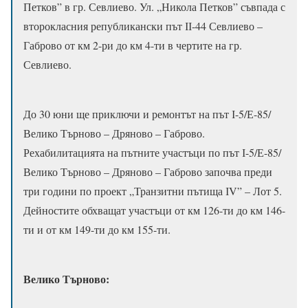
Петков” в гр. Севлиево. Ул. „Никола Петков” съвпада с
второкласния републикански път ІІ-44 Севлиево –
Габрово от км 2-ри до км 4-ти в чертите на гр.
Севлиево.
До 30 юни ще приключи и ремонтът на път І-5/Е-85/
Велико Търново – Дряново – Габрово.
Рехабилитацията на пътните участъци по път І-5/Е-85/
Велико Търново – Дряново – Габрово започва преди
три години по проект „Транзитни пътища ІV” – Лот 5.
Дейностите обхващат участъци от км 126-ти до км 146-
ти и от км 149-ти до км 155-ти.
Велико Търново: