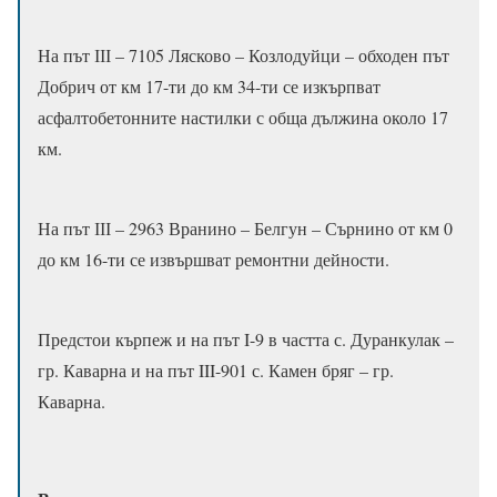
На път ІІІ – 7105 Лясково – Козлодуйци – обходен път
Добрич от км 17-ти до км 34-ти се изкърпват
асфалтобетонните настилки с обща дължина около 17
км.
На път ІІІ – 2963 Вранино – Белгун – Сърнино от км 0
до км 16-ти се извършват ремонтни дейности.
Предстои кърпеж и на път I-9 в частта с. Дуранкулак –
гр. Каварна и на път III-901 с. Камен бряг – гр.
Каварна.