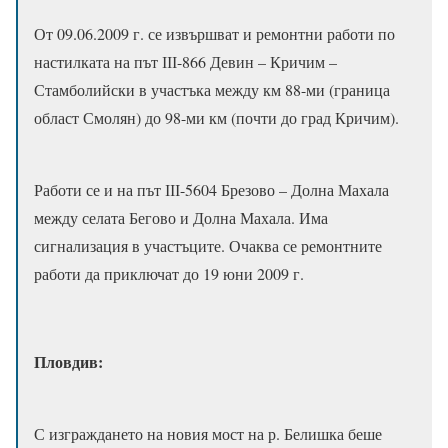
От 09.06.2009 г. се извършват и ремонтни работи по
настилката на път ІІІ-866 Девин – Кричим –
Стамболийски в участъка между км 88-ми (граница
област Смолян) до 98-ми км (почти до град Кричим).
Работи се и на път ІІІ-5604 Брезово – Долна Махала
между селата Бегово и Долна Махала. Има
сигнализация в участъците. Очаква се ремонтните
работи да приключат до 19 юни 2009 г.
Пловдив:
С изграждането на новия мост на р. Белишка беше