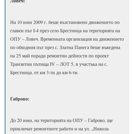
Ловеч:
На 10 юни 2009 г. беше възстановено движението по
главен път I-4 през село Брестница на територията на
ОПУ – Ловеч. Временната организация на движението
по обходния път през с. Златна Панега беше въведена
на 25 май поради ремонтни дейности по проект
Транзитни пътища IV – ЛОТ 5, в участъка на с.
Брестница, от км 3-ти до км 6-ти.
Габрово:
До 20 юни, на територията на ОПУ – Габрово, ще
приключат ремонтните работи и на ул. „Никола