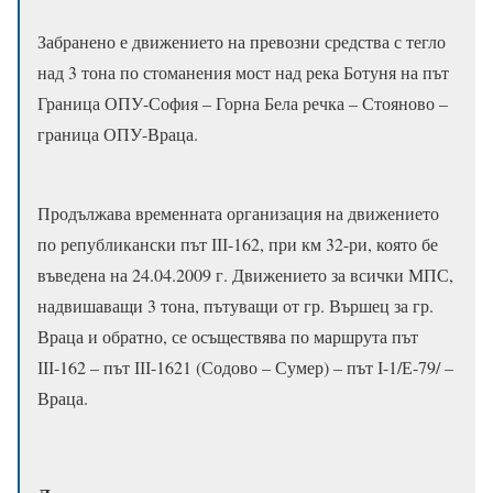
Забранено е движението на превозни средства с тегло
над 3 тона по стоманения мост над река Ботуня на път
Граница ОПУ-София – Горна Бела речка – Стояново –
граница ОПУ-Враца.
Продължава временната организация на движението
по републикански път ІІІ-162, при км 32-ри, която бе
въведена на 24.04.2009 г. Движението за всички МПС,
надвишаващи 3 тона, пътуващи от гр. Вършец за гр.
Враца и обратно, се осъществява по маршрута път
ІІІ-162 – път ІІІ-1621 (Содово – Сумер) – път І-1/Е-79/ –
Враца.