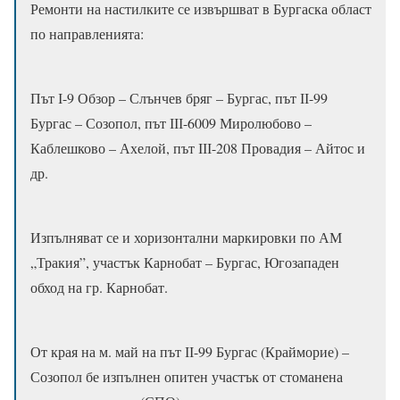
Ремонти на настилките се извършват в Бургаска област
по направленията:
Път І-9 Обзор – Слънчев бряг – Бургас, път ІІ-99
Бургас – Созопол, път ІІІ-6009 Миролюбово –
Каблешково – Ахелой, път ІІІ-208 Провадия – Айтос и
др.
Изпълняват се и хоризонтални маркировки по АМ
„Тракия”, участък Карнобат – Бургас, Югозападен
обход на гр. Карнобат.
От края на м. май на път ІІ-99 Бургас (Крайморие) –
Созопол бе изпълнен опитен участък от стоманена