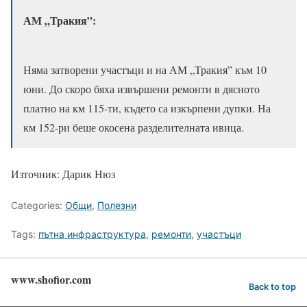
АМ „Тракия”:
Няма затворени участъци и на АМ „Тракия” към 10
юни. До скоро бяха извършени ремонти в дясното
платно на км 115-ти, където са изкърпени дупки. На
км 152-ри беше окосена разделителната ивица.
Източник: Дарик Нюз
Categories:
Общи
,
Полезни
Tags:
пътна инфраструктура
,
ремонти
,
участъци
www.shofior.com
Back to top