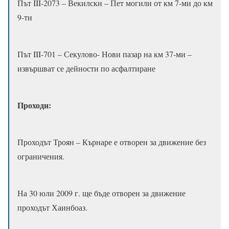
Път III-2073 – Векилски – Пет могили от км 7-ми до км
9-ти
Път III-701 – Секулово- Нови пазар на км 37-ми –
извършват се дейности по асфалтиране
Проходи:
Проходът Троян – Кърнаре е отворен за движение без
ограничения.
На 30 юли 2009 г. ще бъде отворен за движение
проходът Хаинбоаз.