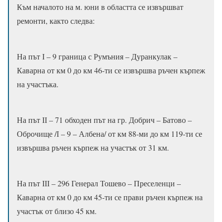
Към началото на м. юни в областта се извършват
ремонти, както следва:
На път І – 9 граница с Румъния – Дуранкулак –
Каварна от км 0 до км 46-ти се извършва ръчен кърпеж
на участъка.
На път ІІ – 71 обходен път на гр. Добрич – Батово –
Оброчище /І – 9 – Албена/ от км 88-ми до км 119-ти се
извършва ръчен кърпеж на участък от 31 км.
На път ІІІ – 296 Генерал Тошево – Преселенци –
Каварна от км 0 до км 45-ти се прави ръчен кърпеж на
участък от близо 45 км.