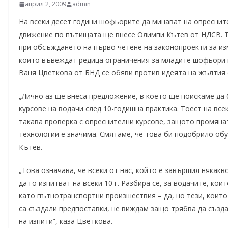
април 2, 2009
admin
На всеки десет години шофьорите да минават на опресните
движение по пътищата ще внесе Олимпи Кътев от НДСВ. Т
при обсъждането на първо четене на законопроекти за из
които въвеждат редица ограничения за младите шофьори и
Ваня Цветкова от БНД се обяви против идеята на жълтия с
„Лично аз ще внеса предложение, в което ще поискаме да
курсове на водачи след 10-годишна практика. Тоест на все
такава проверка с опреснителни курсове, защото промяна
технологии е значима. Смятаме, че това би подобрило обу
Кътев.
„Това означава, че всеки от нас, който е завършил някак
да го изпитват на всеки 10 г. Разбира се, за водачите, к
като пътнотранспортни произшествия – да, но тези, които
са създали предпоставки, не виждам защо трябва да създ
на изпити”, каза Цветкова.