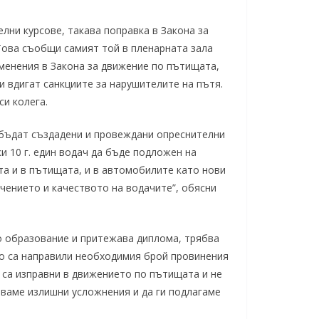
лни курсове, такава поправка в Закона за
ова съобщи самият той в пленарната зала
менения в Закона за движение по пътищата,
 вдигат санкциите за нарушителите на пътя.
и колега.
 бъдат създадени и провеждани опреснителни
ки 10 г. един водач да бъде подложен на
та и в пътищата, и в автомобилите като нови
чението и качеството на водачите”, обясни
во образование и притежава диплома, трябва
оито са направили необходимия брой провинения
 са изправни в движението по пътищата и не
аваме излишни усложнения и да ги подлагаме