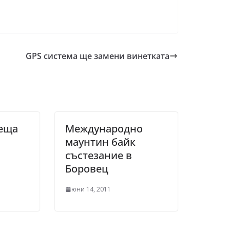
GPS система ще замени винетката
еща
Международно
маунтин байк
състезание в
Боровец
юни 14, 2011