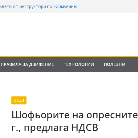
ъвети от инструктори по кормуване:
езопасно шофиране
акона за движение по пътищата на
ила от 2026
Франция криминализира високата
нтролни точки – по колко и кога?
она за пътищата 2025–2026: Какво трябва
орите?
ПРАВИЛА ЗА ДВИЖЕНИЕ
ТЕХНОЛОГИИ
ПОЛЕЗНИ
ОБЩИ
Шофьорите на опреснител
г., предлага НДСВ