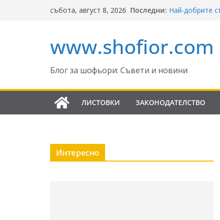
Skip
Последни:
Най-добрите с
събота, август 8, 2026
to
Ключът към б
Реформите в З
content
www.shofior.com
България – в с
ВНИМАНИЕ: 
скорост!
Отнемане на ко
Блог за шофьори: Съвети и новини
Промени в Зак
да знаят шофь
ЛИСТОВКИ
ЗАКОНОДАТЕЛСТВО
Интересно