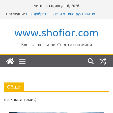
Skip
четвъртък, август 6, 2026
to
Последни:
Най-добрите съвети от инструктори по
content
кормуване: Ключът към безопасно шофиране
Реформите в Закона за движение по
www.shofior.com
пътищата на България – в сила от 2026
ВНИМАНИЕ: Франция криминализира
високата скорост!
Отнемане на контролни точки – по колко и
Блог за шофьори: Съвети и новини
кога?
Промени в Закона за пътищата 2025–2026:
Какво трябва да знаят шофьорите?
Общи
всякакви теми :)