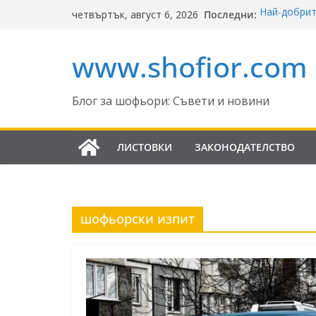
Skip
Последни:
Най-добрит
четвъртък, август 6, 2026
to
Ключът къ
Реформите 
content
www.shofior.com
България – 
ВНИМАНИ
скорост!
Отнемане н
Блог за шофьори: Съвети и новини
Промени в 
да знаят ш
ЛИСТОВКИ
ЗАКОНОДАТЕЛСТВО
шофьорски изпит