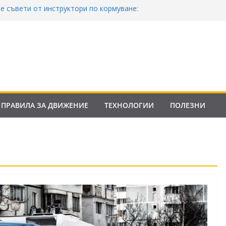
е съвети от инструктори по кормуване:
м безопасно шофиране
в Закона за движение по пътищата на
в сила от 2026
Е: Франция криминализира високата
а контролни точки – по колко и кога?
Закона за пътищата 2025–2026: Какво трябва
офьорите?
ПРАВИЛА ЗА ДВИЖЕНИЕ
ТЕХНОЛОГИИ
ПОЛЕЗНИ