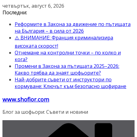
Skip
четвъртък, август 6, 2026
to
Последни:
content
Реформите в Закона за движение по пътищата
на България – в сила от 2026
⚠️ ВНИМАНИЕ: Франция криминализира
високата скорост!
Отнемане на контролни точки – по колко и
кога?
Промени в Закона за пътищата 2025–2026:
Какво трябва да знаят шофьорите?
Най-добрите съвети от инструктори по
кормуване: Ключът към безопасно шофиране
www.shofior.com
Блог за шофьори: Съвети и новини