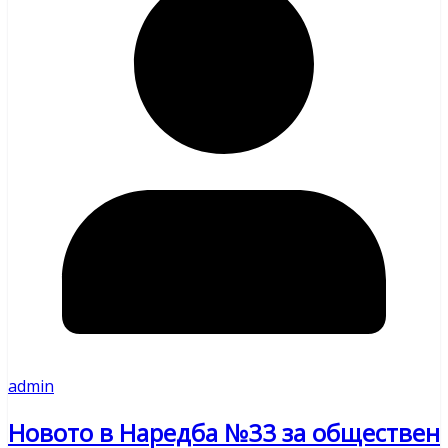
admin
Новото в Наредба №33 за обществен