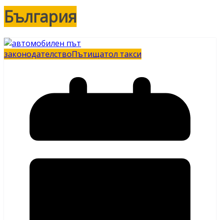
България
законодателство
Пътища
тол такси