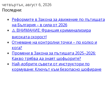
Skip
четвъртък, август 6, 2026
to
Последни:
content
Реформите в Закона за движение по пътищата
на България – в сила от 2026
⚠️ ВНИМАНИЕ: Франция криминализира
високата скорост!
Отнемане на контролни точки – по колко и
кога?
Промени в Закона за пътищата 2025–2026:
Какво трябва да знаят шофьорите?
Най-добрите съвети от инструктори по
кормуване: Ключът към безопасно шофиране