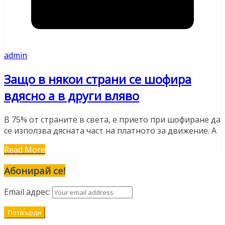
admin
Защо в някои страни се шофира
вдясно а в други вляво
В 75% от страните в света, е прието при шофиране да
се използва дясната част на платното за движение. А
Read More
Абонирай се!
Email адрес: