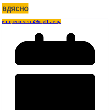
вдясно
интересно
места
Общи
Пътища