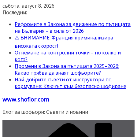
Skip
събота, август 8, 2026
to
Последни:
content
Реформите в Закона за движение по пътищата
на България – в сила от 2026
⚠️ ВНИМАНИЕ: Франция криминализира
високата скорост!
Отнемане на контролни точки – по колко и
кога?
Промени в Закона за пътищата 2025–2026:
Какво трябва да знаят шофьорите?
Най-добрите съвети от инструктори по
кормуване: Ключът към безопасно шофиране
www.shofior.com
Блог за шофьори: Съвети и новини