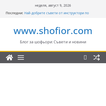
Skip
неделя, август 9, 2026
to
Последни:
Най-добрите съвети от инструктори по
content
кормуване: Ключът към безопасно шофиране
Реформите в Закона за движение по
www.shofior.com
пътищата на България – в сила от 2026
ВНИМАНИЕ: Франция криминализира
високата скорост!
Отнемане на контролни точки – по колко и
Блог за шофьори: Съвети и новини
кога?
Промени в Закона за пътищата 2025–2026:
Какво трябва да знаят шофьорите?