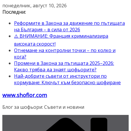
Skip
понеделник, август 10, 2026
to
Последни:
content
Реформите в Закона за движение по пътищата
на България – в сила от 2026
⚠️ ВНИМАНИЕ: Франция криминализира
високата скорост!
Отнемане на контролни точки – по колко и
кога?
Промени в Закона за пътищата 2025–2026:
Какво трябва да знаят шофьорите?
Най-добрите съвети от инструктори по
кормуване: Ключът към безопасно шофиране
www.shofior.com
Блог за шофьори: Съвети и новини