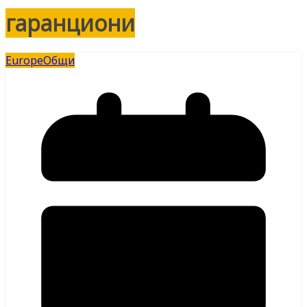
гаранциони
Europe
Общи