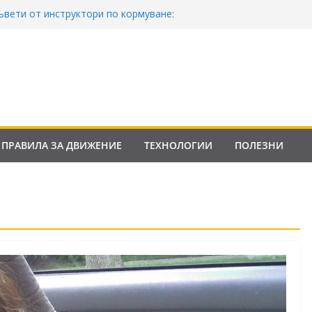
ъвети от инструктори по кормуване:
езопасно шофиране
акона за движение по пътищата на
ила от 2026
Франция криминализира високата
нтролни точки – по колко и кога?
она за пътищата 2025–2026: Какво трябва
орите?
ПРАВИЛА ЗА ДВИЖЕНИЕ
ТЕХНОЛОГИИ
ПОЛЕЗНИ