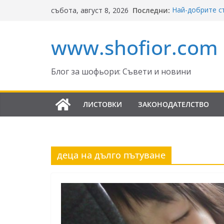
Skip
Последни:
Най-добрите с
събота, август 8, 2026
to
Ключът към б
Реформите в З
content
www.shofior.com
България – в с
ВНИМАНИЕ: 
скорост!
Отнемане на ко
Блог за шофьори: Съвети и новини
Промени в Зак
да знаят шофь
ЛИСТОВКИ
ЗАКОНОДАТЕЛСТВО
деца на дълго пътуване