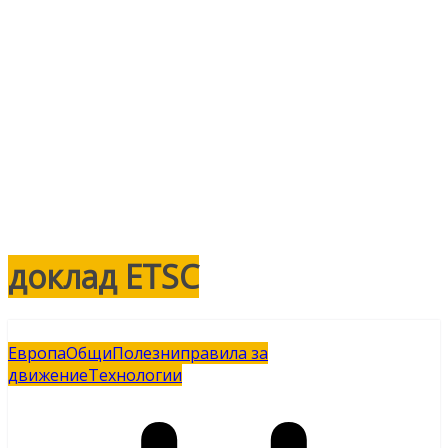
доклад ETSC
Европа
Общи
Полезни
правила за
движение
Технологии