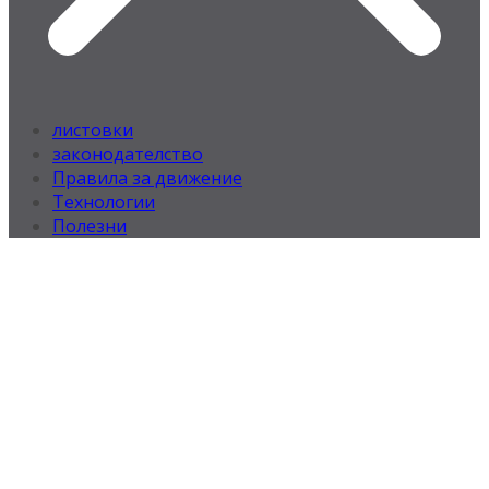
листовки
законодателство
Правила за движение
Технологии
Полезни