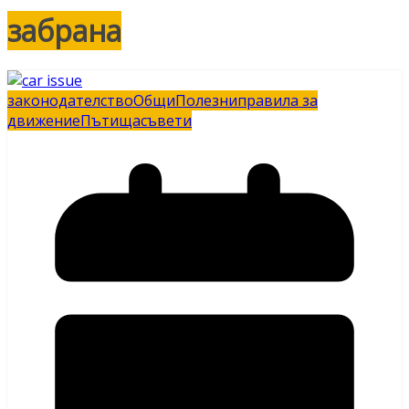
забрана
законодателство
Общи
Полезни
правила за
движение
Пътища
съвети