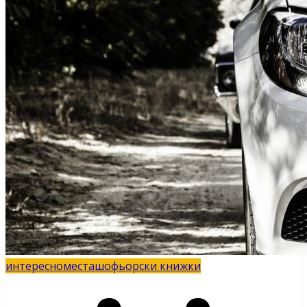
интересно
места
шофьорски книжки