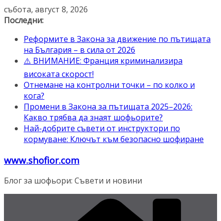
Skip
събота, август 8, 2026
to
Последни:
content
Реформите в Закона за движение по пътищата
на България – в сила от 2026
⚠️ ВНИМАНИЕ: Франция криминализира
високата скорост!
Отнемане на контролни точки – по колко и
кога?
Промени в Закона за пътищата 2025–2026:
Какво трябва да знаят шофьорите?
Най-добрите съвети от инструктори по
кормуване: Ключът към безопасно шофиране
www.shofior.com
Блог за шофьори: Съвети и новини