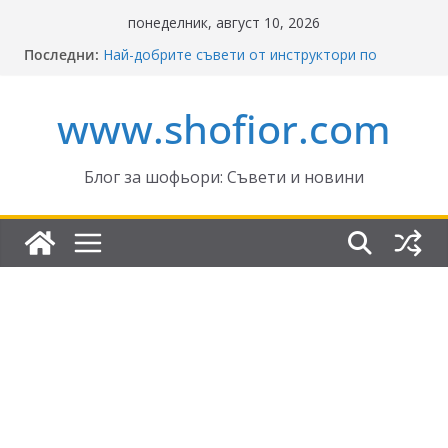
Skip
понеделник, август 10, 2026
to
Последни:
Най-добрите съвети от инструктори по
content
кормуване: Ключът към безопасно шофиране
Реформите в Закона за движение по
www.shofior.com
пътищата на България – в сила от 2026
ВНИМАНИЕ: Франция криминализира
високата скорост!
Отнемане на контролни точки – по колко и
Блог за шофьори: Съвети и новини
кога?
Промени в Закона за пътищата 2025–2026:
Какво трябва да знаят шофьорите?