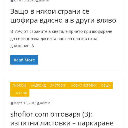
юли 15, 2016
admin
Защо в някои страни се
шофира вдясно а в други вляво
В 75% от страните в света, е прието при шофиране
да се използва дясната част на платното за
движение. А
Read More
ANDROID
АНДРОИД
ЛИСТОВКИ
НОВИ ЛИСТОВКИ
ОБЩИ
ПОЛЕЗНИ
март 31, 2015
admin
shofior.com отговаря (3):
изпитни листовки – паркиране