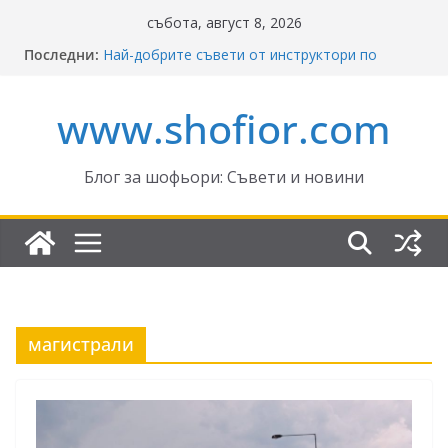
Skip
събота, август 8, 2026
to
Последни:
Най-добрите съвети от инструктори по
content
кормуване: Ключът към безопасно шофиране
Реформите в Закона за движение по
www.shofior.com
пътищата на България – в сила от 2026
ВНИМАНИЕ: Франция криминализира
високата скорост!
Отнемане на контролни точки – по колко и
Блог за шофьори: Съвети и новини
кога?
Промени в Закона за пътищата 2025–2026:
Какво трябва да знаят шофьорите?
магистрали