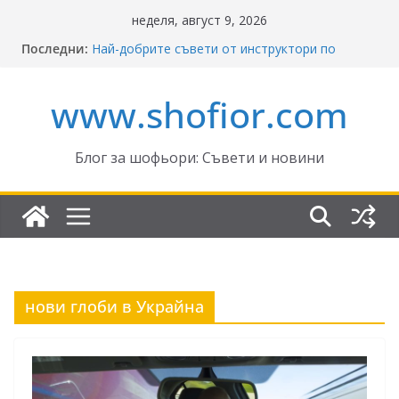
Skip
неделя, август 9, 2026
to
Последни:
Най-добрите съвети от инструктори по
content
кормуване: Ключът към безопасно шофиране
Реформите в Закона за движение по
www.shofior.com
пътищата на България – в сила от 2026
ВНИМАНИЕ: Франция криминализира
високата скорост!
Отнемане на контролни точки – по колко и
Блог за шофьори: Съвети и новини
кога?
Промени в Закона за пътищата 2025–2026:
Какво трябва да знаят шофьорите?
нови глоби в Украйна