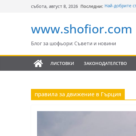
Skip
Последни:
Най-добрите с
събота, август 8, 2026
to
Ключът към б
Реформите в З
content
www.shofior.com
България – в с
ВНИМАНИЕ: 
скорост!
Отнемане на ко
Блог за шофьори: Съвети и новини
Промени в Зак
да знаят шофь
ЛИСТОВКИ
ЗАКОНОДАТЕЛСТВО
правила за движение в Гърция