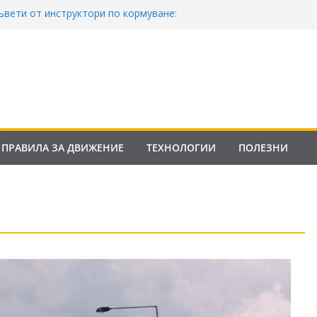
ъвети от инструктори по кормуване:
езопасно шофиране
акона за движение по пътищата на
ила от 2026
Франция криминализира високата
нтролни точки – по колко и кога?
она за пътищата 2025–2026: Какво трябва
орите?
ПРАВИЛА ЗА ДВИЖЕНИЕ
ТЕХНОЛОГИИ
ПОЛЕЗНИ