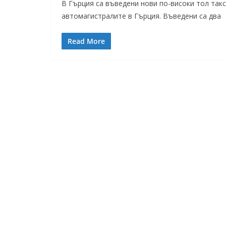
В Гърция са въведени нови по-високи тол так
автомагистралите в Гърция. Въведени са два
Read More