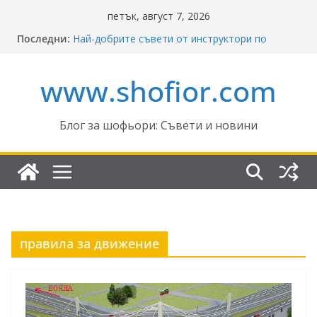
Skip
петък, август 7, 2026
to
Последни:
Най-добрите съвети от инструктори по
content
кормуване: Ключът към безопасно шофиране
Реформите в Закона за движение по
www.shofior.com
пътищата на България – в сила от 2026
ВНИМАНИЕ: Франция криминализира
високата скорост!
Отнемане на контролни точки – по колко и
Блог за шофьори: Съвети и новини
кога?
Промени в Закона за пътищата 2025–2026:
Какво трябва да знаят шофьорите?
правила за движение