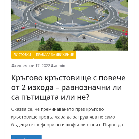
ЛИСТОВКИ
ПРАВИЛА ЗА ДВИЖЕНИЕ
септември 17, 2022
admin
Кръгово кръстовище с повече
от 2 изхода – равнозначни ли
са пътищата или не?
Оказва се, че преминаването през кръгово
кръстовище продължава да затруднява не само
бъдещите шофьори но и шофьори с опит. Първо да