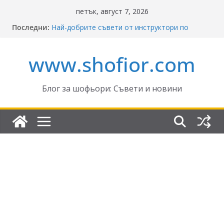
Skip
петък, август 7, 2026
to
Последни:
Най-добрите съвети от инструктори по
content
кормуване: Ключът към безопасно шофиране
Реформите в Закона за движение по
www.shofior.com
пътищата на България – в сила от 2026
ВНИМАНИЕ: Франция криминализира
високата скорост!
Отнемане на контролни точки – по колко и
Блог за шофьори: Съвети и новини
кога?
Промени в Закона за пътищата 2025–2026:
Какво трябва да знаят шофьорите?