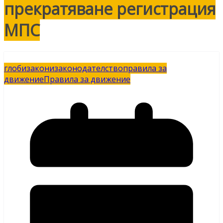
прекратяване регистрация
МПС
глоби
закони
законодателство
правила за
движение
Правила за движение