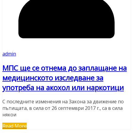
admin
МПС ще се отнема до заплащане на
медицинското изследване за
употреба на акохол или наркотици
С последните изменения на Закона за движение по
пътищата, в сила от 26 септември 2017 г., са в сила
някои
Read More