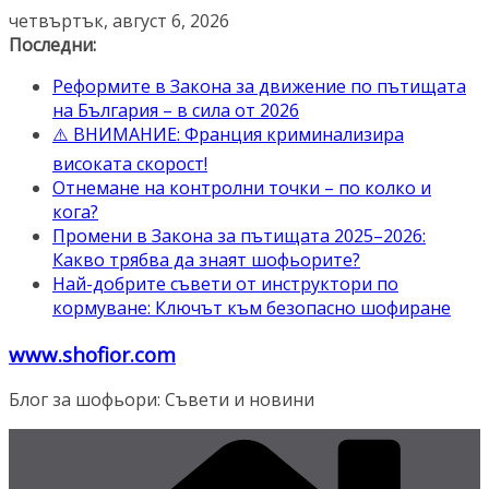
Skip
четвъртък, август 6, 2026
to
Последни:
content
Реформите в Закона за движение по пътищата
на България – в сила от 2026
⚠️ ВНИМАНИЕ: Франция криминализира
високата скорост!
Отнемане на контролни точки – по колко и
кога?
Промени в Закона за пътищата 2025–2026:
Какво трябва да знаят шофьорите?
Най-добрите съвети от инструктори по
кормуване: Ключът към безопасно шофиране
www.shofior.com
Блог за шофьори: Съвети и новини