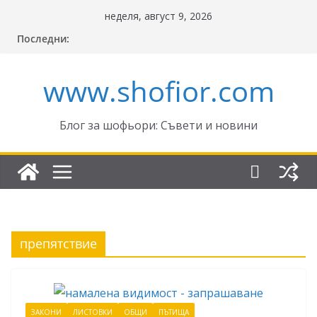
Skip
неделя, август 9, 2026
to
Последни:
content
www.shofior.com
Блог за шофьори: Съвети и новини
препятствие
ЗАКОНИ
ЛИСТОВКИ
ОБЩИ
ПЪТИЩА