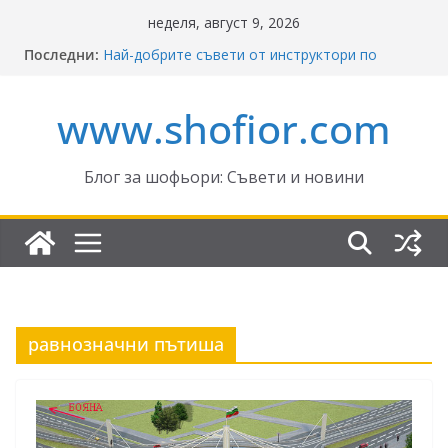
Skip
неделя, август 9, 2026
to
Последни:
Най-добрите съвети от инструктори по
content
кормуване: Ключът към безопасно шофиране
Реформите в Закона за движение по
www.shofior.com
пътищата на България – в сила от 2026
ВНИМАНИЕ: Франция криминализира
високата скорост!
Отнемане на контролни точки – по колко и
Блог за шофьори: Съвети и новини
кога?
Промени в Закона за пътищата 2025–2026:
Какво трябва да знаят шофьорите?
равнозначни пътиша