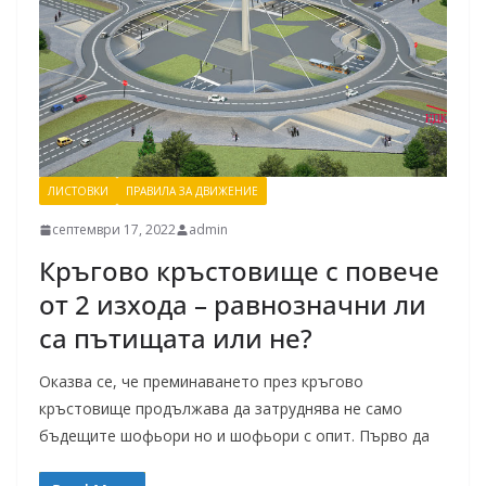
ЛИСТОВКИ
ПРАВИЛА ЗА ДВИЖЕНИЕ
септември 17, 2022
admin
Кръгово кръстовище с повече
от 2 изхода – равнозначни ли
са пътищата или не?
Оказва се, че преминаването през кръгово
кръстовище продължава да затруднява не само
бъдещите шофьори но и шофьори с опит. Първо да