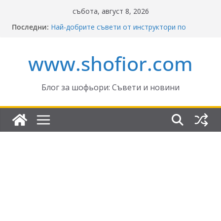
Skip
събота, август 8, 2026
to
Последни:
Най-добрите съвети от инструктори по
content
кормуване: Ключът към безопасно шофиране
Реформите в Закона за движение по
www.shofior.com
пътищата на България – в сила от 2026
ВНИМАНИЕ: Франция криминализира
високата скорост!
Отнемане на контролни точки – по колко и
Блог за шофьори: Съвети и новини
кога?
Промени в Закона за пътищата 2025–2026:
Какво трябва да знаят шофьорите?