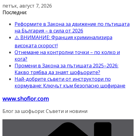
Skip
петък, август 7, 2026
to
Последни:
content
Реформите в Закона за движение по пътищата
на България – в сила от 2026
⚠️ ВНИМАНИЕ: Франция криминализира
високата скорост!
Отнемане на контролни точки – по колко и
кога?
Промени в Закона за пътищата 2025–2026:
Какво трябва да знаят шофьорите?
Най-добрите съвети от инструктори по
кормуване: Ключът към безопасно шофиране
www.shofior.com
Блог за шофьори: Съвети и новини