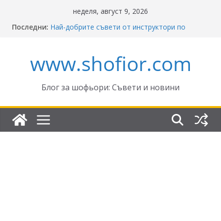
Skip
неделя, август 9, 2026
to
Последни:
Най-добрите съвети от инструктори по
content
кормуване: Ключът към безопасно шофиране
Реформите в Закона за движение по
www.shofior.com
пътищата на България – в сила от 2026
ВНИМАНИЕ: Франция криминализира
високата скорост!
Отнемане на контролни точки – по колко и
Блог за шофьори: Съвети и новини
кога?
Промени в Закона за пътищата 2025–2026:
Какво трябва да знаят шофьорите?