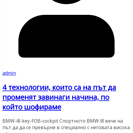
admin
4 технологии, които са на път да
променят завинаги начина, по
който шофираме
BMW-i8-key-FOB-cockpit Спортното BMW i8 вече на
път да да се превърне в специално с неговата висока