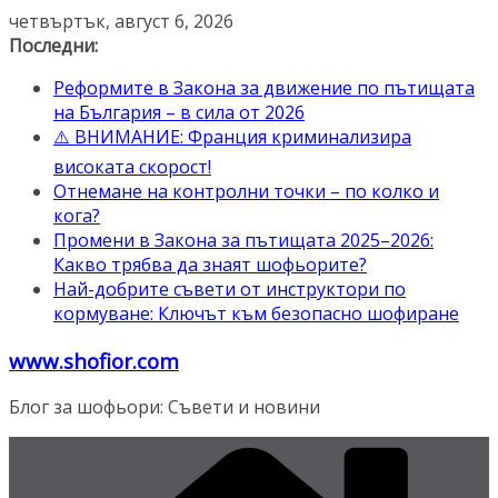
Skip
четвъртък, август 6, 2026
to
Последни:
content
Реформите в Закона за движение по пътищата
на България – в сила от 2026
⚠️ ВНИМАНИЕ: Франция криминализира
високата скорост!
Отнемане на контролни точки – по колко и
кога?
Промени в Закона за пътищата 2025–2026:
Какво трябва да знаят шофьорите?
Най-добрите съвети от инструктори по
кормуване: Ключът към безопасно шофиране
www.shofior.com
Блог за шофьори: Съвети и новини