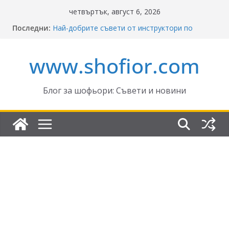
Skip
четвъртък, август 6, 2026
to
Последни:
Най-добрите съвети от инструктори по
content
кормуване: Ключът към безопасно шофиране
Реформите в Закона за движение по
www.shofior.com
пътищата на България – в сила от 2026
ВНИМАНИЕ: Франция криминализира
високата скорост!
Отнемане на контролни точки – по колко и
Блог за шофьори: Съвети и новини
кога?
Промени в Закона за пътищата 2025–2026:
Какво трябва да знаят шофьорите?