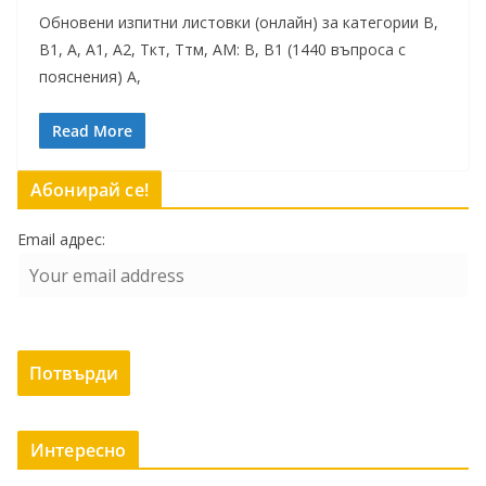
Обновени изпитни листовки (онлайн) за категории В,
В1, А, А1, A2, Ткт, Ттм, AМ: В, В1 (1440 въпроса с
пояснения) А,
Read More
Абонирай се!
Email адрес:
Интересно