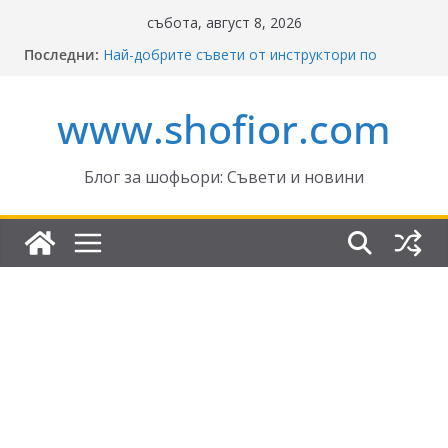
Skip
събота, август 8, 2026
to
Последни:
Най-добрите съвети от инструктори по
content
кормуване: Ключът към безопасно шофиране
Реформите в Закона за движение по
www.shofior.com
пътищата на България – в сила от 2026
ВНИМАНИЕ: Франция криминализира
високата скорост!
Отнемане на контролни точки – по колко и
Блог за шофьори: Съвети и новини
кога?
Промени в Закона за пътищата 2025–2026:
Какво трябва да знаят шофьорите?