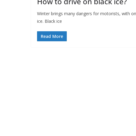
How to drive on black ice?
Winter brings many dangers for motorists, with on
ice. Black ice
Read More