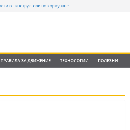
ети от инструктори по кормуване:
зопасно шофиране
кона за движение по пътищата на
ла от 2026
ранция криминализира високата
тролни точки – по колко и кога?
а за пътищата 2025–2026: Какво трябва
рите?
ПРАВИЛА ЗА ДВИЖЕНИЕ
ТЕХНОЛОГИИ
ПОЛЕЗНИ