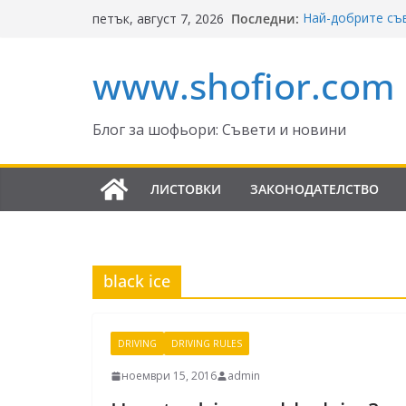
Skip
Последни:
Най-добрите съв
петък, август 7, 2026
to
Ключът към бе
Реформите в За
content
www.shofior.com
България – в си
ВНИМАНИЕ: Ф
скорост!
Отнемане на кон
Блог за шофьори: Съвети и новини
Промени в Закон
да знаят шофьо
ЛИСТОВКИ
ЗАКОНОДАТЕЛСТВО
black ice
DRIVING
DRIVING RULES
ноември 15, 2016
admin