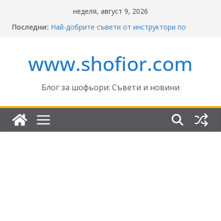
Skip
неделя, август 9, 2026
to
Последни:
Най-добрите съвети от инструктори по
content
кормуване: Ключът към безопасно шофиране
Реформите в Закона за движение по
www.shofior.com
пътищата на България – в сила от 2026
ВНИМАНИЕ: Франция криминализира
високата скорост!
Отнемане на контролни точки – по колко и
Блог за шофьори: Съвети и новини
кога?
Промени в Закона за пътищата 2025–2026:
Какво трябва да знаят шофьорите?