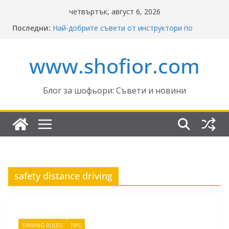
Skip
четвъртък, август 6, 2026
to
Последни:
Най-добрите съвети от инструктори по
content
кормуване: Ключът към безопасно шофиране
Реформите в Закона за движение по
www.shofior.com
пътищата на България – в сила от 2026
ВНИМАНИЕ: Франция криминализира
високата скорост!
Отнемане на контролни точки – по колко и
Блог за шофьори: Съвети и новини
кога?
Промени в Закона за пътищата 2025–2026:
Какво трябва да знаят шофьорите?
safety distance driving
DRIVING RULES
TIPS