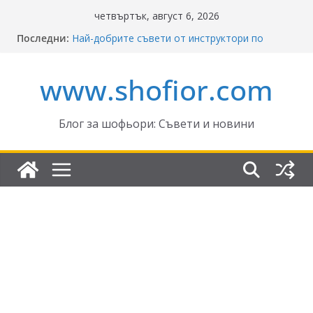
Skip
четвъртък, август 6, 2026
to
Последни:
Най-добрите съвети от инструктори по
content
кормуване: Ключът към безопасно шофиране
Реформите в Закона за движение по
www.shofior.com
пътищата на България – в сила от 2026
ВНИМАНИЕ: Франция криминализира
високата скорост!
Отнемане на контролни точки – по колко и
Блог за шофьори: Съвети и новини
кога?
Промени в Закона за пътищата 2025–2026:
Какво трябва да знаят шофьорите?