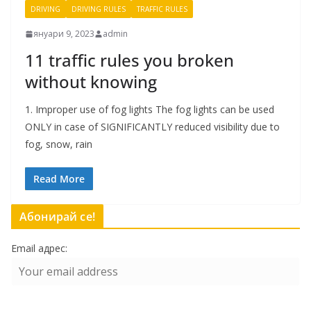
DRIVING
DRIVING RULES
TRAFFIC RULES
януари 9, 2023
admin
11 traffic rules you broken
without knowing
1. Improper use of fog lights The fog lights can be used
ONLY in case of SIGNIFICANTLY reduced visibility due to
fog, snow, rain
Read More
Абонирай се!
Email адрес: