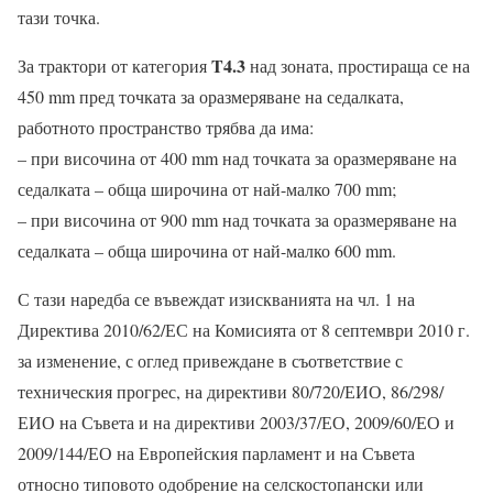
тази точка.
T4.3
За трактори от категория
над зоната, простираща се на
450 mm пред точката за оразмеряване на седалката,
работното пространство трябва да има:
– при височина от 400 mm над точката за оразмеряване на
седалката – обща широчина от най-малко 700 mm;
– при височина от 900 mm над точката за оразмеряване на
седалката – обща широчина от най-малко 600 mm.
С тази наредба се въвеждат изискванията на чл. 1 на
Директива 2010/62/ЕС на Комисията от 8 септември 2010 г.
за изменение, с оглед привеждане в съответствие с
техническия прогрес, на директиви 80/720/ЕИО, 86/298/
ЕИО на Съвета и на директиви 2003/37/ЕО, 2009/60/ЕО и
2009/144/ЕО на Европейския парламент и на Съвета
относно типовото одобрение на селскостопански или