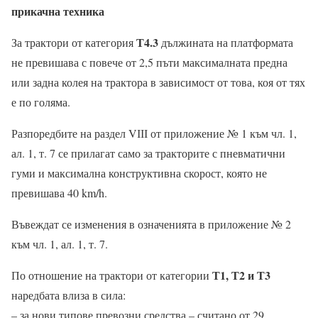
прикачна техника
Т4.3
За трактори от категория
дължината на платформата
не превишава с повече от 2,5 пъти максималната предна
или задна колея на трактора в зависимост от това, коя от тях
е по голяма.
Разпоредбите на раздел VІІІ от приложение № 1 към чл. 1,
ал. 1, т. 7 се прилагат само за тракторите с пневматични
гуми и максимална конструктивна скорост, която не
превишава 40 km/h.
Въвеждат се изменения в означенията в приложение № 2
към чл. 1, ал. 1, т. 7.
Т1, Т2 и Т3
По отношение на трактори от категории
наредбата влиза в сила:
– за нови типове превозни средства – считано от 29