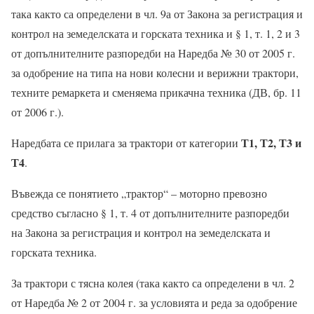
така както са определени в чл. 9а от Закона за регистрация и
контрол на земеделската и горската техника и § 1, т. 1, 2 и 3
от допълнителните разпоредби на Наредба № 30 от 2005 г.
за одобрение на типа на нови колесни и верижни трактори,
техните ремаркета и сменяема прикачна техника (ДВ, бр. 11
от 2006 г.).
Т1, Т2, Т3 и
Наредбата се прилага за трактори от категории
Т4
.
Въвежда се понятието „трактор“ – моторно превозно
средство съгласно § 1, т. 4 от допълнителните разпоредби
на Закона за регистрация и контрол на земеделската и
горската техника.
За трактори с тясна колея (така както са определени в чл. 2
от Наредба № 2 от 2004 г. за условията и реда за одобрение