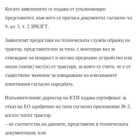
Когато заявлението се подава от упълномощен
представител, към него се прилага документът съгласно чл.
9, ал. 3, т. 2 ЗРКЗГТ.
Заявителят предоставя на техническата служба образец на
трактор, представителен за типа, с монтиран вал за
отвеждане на мощност и негово предпазно устройство или
онази (онези) част(и) от трактора, за която се счита, че е от
съществено значение за извършване на изискваните
изпитвания съгласно наредбата.
Изпълнителният директор на КТИ издава сертификат за
отказ на ЕО одобрение на типа съгласно приложение № 2,
когато типът трактор:
– не съответства на данните, представени в техническата
документация, или