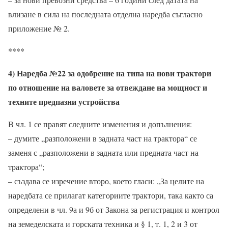
влизане в сила на последната отделна наредба съгласно
приложение № 2.
****
4) Наредба №22 за одобрение на типа на нови трактори
по отношение на валовете за отвеждане на мощност и
техните предпазни устройства
В чл. 1 се правят следните изменения и допълнения:
– думите „разположени в задната част на трактора“ се
заменя с „разположени в задната или предната част на
трактора“;
– създава се изречение второ, което гласи: „За целите на
наредбата се прилагат категориите трактори, така както са
определени в чл. 9а и 9б от Закона за регистрация и контрол
на земеделската и горската техника и § 1, т. 1, 2 и 3 от