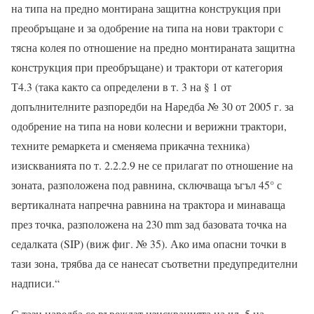
на типа на предно монтирана защитна конструкция при
преобръщане и за одобрение на типа на нови трактори с
тясна колея по отношение на предно монтираната защитна
конструкция при преобръщане) и трактори от категория
Т4.3 (така както са определени в т. 3 на § 1 от
допълнителните разпоредби на Наредба № 30 от 2005 г. за
одобрение на типа на нови колесни и верижни трактори,
техните ремаркета и сменяема прикачна техника)
изискванията по т. 2.2.2.9 не се прилагат по отношение на
зоната, разположена под равнина, сключваща ъгъл 45° с
вертикалната напречна равнина на трактора и минаваща
през точка, разположена на 230 mm зад базовата точка на
седалката (SIP) (виж фиг. № 35). Ако има опасни точки в
тази зона, трябва да се нанесат съответни предупредителни
надписи.“
С тази наредба се въвеждат изискванията на чл. 5 на