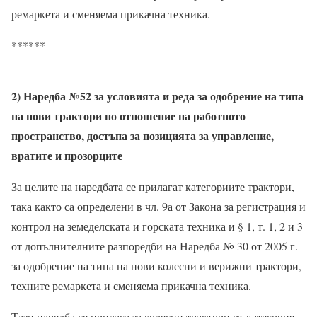
ремаркета и сменяема прикачна техника.
******
2) Наредба №52 за условията и реда за одобрение на типа
на нови трактори по отношение на работното
пространство, достъпа за позицията за управление,
вратите и прозорците
За целите на наредбата се прилагат категориите трактори,
така както са определени в чл. 9а от Закона за регистрация и
контрол на земеделската и горската техника и § 1, т. 1, 2 и 3
от допълнителните разпоредби на Наредба № 30 от 2005 г.
за одобрение на типа на нови колесни и верижни трактори,
техните ремаркета и сменяема прикачна техника.
Тази наредба се прилага за колесни трактори от категория