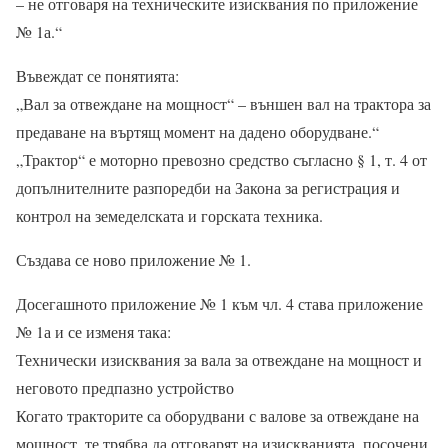
– не отговаря на техническите изисквания по приложение
№ 1а.“
Въвеждат се понятията:
„Вал за отвеждане на мощност“ – външен вал на трактора за
предаване на въртящ момент на дадено оборудване.“
„Трактор“ е моторно превозно средство съгласно § 1, т. 4 от
допълнителните разпоредби на Закона за регистрация и
контрол на земеделската и горската техника.
Създава се ново приложение № 1.
Досегашното приложение № 1 към чл. 4 става приложение
№ 1а и се изменя така:
Технически изисквания за вала за отвеждане на мощност и
неговото предпазно устройство
Когато тракторите са оборудвани с валове за отвеждане на
мощност, те трябва да отговарят на изискванията, посочени