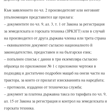
Към заявлението по чл. 2 производителят или неговият
упълномощен представител ще прилага:
– документите по чл. 9, ал. 3, т. 1 от Закона за регистрация
за земеделската и горската техника (ЗРКЗГТ) или в случай
на производител от друга държава членка или трета страна
– еквивалентен документ съгласно националното й
законодателство, предоставен и на български език;
– попълнен списък с данни в три екземпляра съгласно
образеца по приложение № 1 с приложени чертежи в
подходящ и достатъчно подробен мащаб на онези части на
трактора, за които се прилагат изискванията на наредбата;
– протоколи, издадени от техническа служба;
– документ за платена държавна такса по тарифата по чл. 9,
ал. 15 от Закона за регистрация и контрол на земеделската и
горската техника.