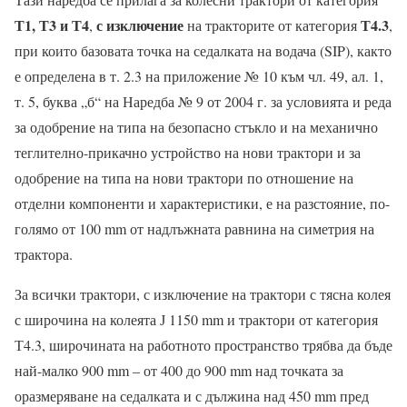
Т1, Т3 и Т4
с изключение
Т4.3
,
на тракторите от категория
,
при които базовата точка на седалката на водача (SIP), както
е определена в т. 2.3 на приложение № 10 към чл. 49, ал. 1,
т. 5, буква „б“ на Наредба № 9 от 2004 г. за условията и реда
за одобрение на типа на безопасно стъкло и на механично
теглително-прикачно устройство на нови трактори и за
одобрение на типа на нови трактори по отношение на
отделни компоненти и характеристики, е на разстояние, по-
голямо от 100 mm от надлъжната равнина на симетрия на
трактора.
За всички трактори, с изключение на трактори с тясна колея
с широчина на колеята Ј 1150 mm и трактори от категория
Т4.3, широчината на работното пространство трябва да бъде
най-малко 900 mm – от 400 до 900 mm над точката за
оразмеряване на седалката и с дължина над 450 mm пред