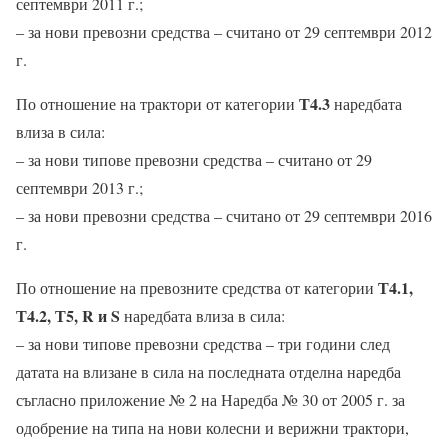
септември 2011 г.;
– за нови превозни средства – считано от 29 септември 2012
г.
Т4.3
По отношение на трактори от категории
наредбата
влиза в сила:
– за нови типове превозни средства – считано от 29
септември 2013 г.;
– за нови превозни средства – считано от 29 септември 2016
г.
Т4.1,
По отношение на превозните средства от категории
Т4.2, Т5, R и S
наредбата влиза в сила:
– за нови типове превозни средства – три години след
датата на влизане в сила на последната отделна наредба
съгласно приложение № 2 на Наредба № 30 от 2005 г. за
одобрение на типа на нови колесни и верижни трактори,