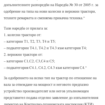
допълнителните разпоредби на Наредба № 30 от 2005 г. за
одобрение на типа на нови колесни и верижни трактори,
техните ремаркета и сменяема прикачна техника.“
Тази наредба се прилага за:
1. колесни трактори от:
– категории Т1, Т2, Т3, Т4 и Т5;
– подкатегории Т4.1, Т4.2 и Т4.3 към категория Т4;
2. верижни трактори от:
– категории С1,С2, С3,С4 и С5;
– подкатегория C4.1, С4.2, С4.3 към категория С4.“
За одобрението на всеки тип на трактор по отношение на
вала за отвеждане на мощност и неговото предпазно
устройство производителят или негов упълномощен
представител подава отделно заявление до изпълнителния
директор на Контролно-техническата инспекция (КТИ).