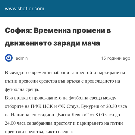
www.shofior.com
София: Временна промени в
движението заради мача
admin
15 години ago
Въвеждат се временни забрани за престой и паркиране на
пътни превозни средства във връзка с провеждането на
футболна среща.
Във връзка с провеждането на футболна среща между
отборите на ПФК ЦСК и ФК Стяуа, Букурещ от 20.30 часа
на Национален стадион „Васил Левски” от 8.00 часа до
24.00 часа се забранява престоят и паркирането на пътни
превозни средства, както следва: