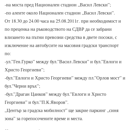
-на моста пред Национален стадион „Васил Левски”;
-по алеите около Национален стадион „Васил Левски”.
От 18.30 до 24.00 часа на 25.08.2011г. при необходимост и
по преценка на ръководството на СДВР да се забрани
влизането на пътни превозни средства в двете посоки, с
изключение на автобусите на масовия градски транспорт
по:
-ул.”Ген.Гурко” между бул.”Васил Левски” и бул.”Евлоги и
Христо Георгиеви”;
-бул.”Евлоги и Христо Георгиеви” между пл.”Орлов мост” и
бул.”Черни връх”;
-бул.”Драган Цанков” между бул.”Евлоги и Христо
Георгиеви” и бул.”П.К.Яворов”.
„Център за градска мобилност” ще закрие паркинг „синя
зона” за горепосочените време и места.