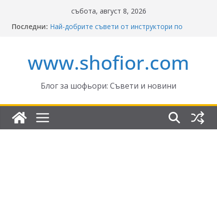
Skip
събота, август 8, 2026
to
Последни:
Най-добрите съвети от инструктори по
content
кормуване: Ключът към безопасно шофиране
Реформите в Закона за движение по
www.shofior.com
пътищата на България – в сила от 2026
ВНИМАНИЕ: Франция криминализира
високата скорост!
Отнемане на контролни точки – по колко и
Блог за шофьори: Съвети и новини
кога?
Промени в Закона за пътищата 2025–2026:
Какво трябва да знаят шофьорите?