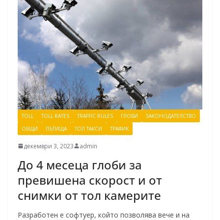
TOLL
TOLL RATES
TRAFFIC RULES
ГЛОБИ
ЗАКОНОДАТЕЛСТВО
ОБЩИ
ПЪТИЩА
ТОЛ ТАКСИ
ТРАФИК
декември 3, 2023
admin
До 4 месеца глоби за
превишена скорост и от
снимки от тол камерите
Разработен е софтуер, който позволява вече и на