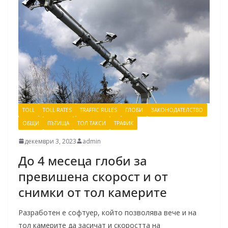
TOLL
TOLL RATES
TRAFFIC RULES
ГЛОБИ
ЗАКОНОДАТЕЛСТВО
ОБЩИ
ПЪТИЩА
ТОЛ ТАКСИ
ТРАФИК
декември 3, 2023
admin
До 4 месеца глоби за
превишена скорост и от
снимки от тол камерите
Разработен е софтуер, който позволява вече и на
тол камерите да засичат и скоростта на