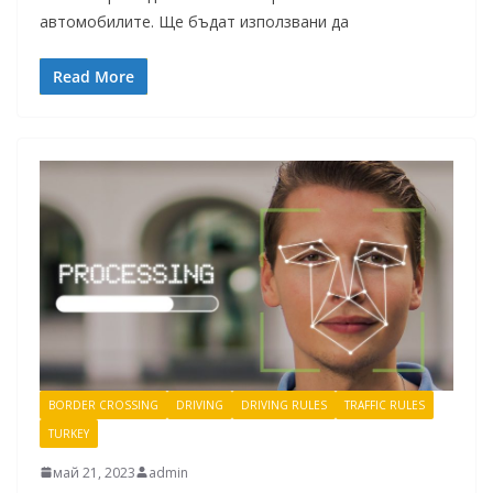
автомобилите. Ще бъдат използвани да
Read More
BORDER CROSSING
DRIVING
DRIVING RULES
TRAFFIC RULES
TURKEY
май 21, 2023
admin