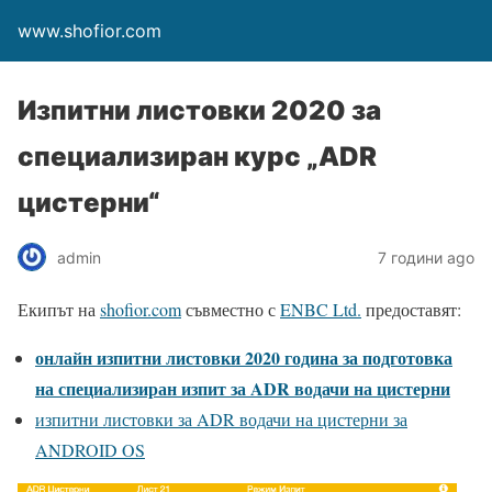
www.shofior.com
Изпитни листовки 2020 за
специализиран курс „ADR
цистерни“
admin
7 години ago
Екипът на
shofior.com
съвместно с
ENBC Ltd.
предоставят:
онлайн изпитни листовки 2020 година за подготовка
на специализиран изпит за ADR водачи на цистерни
изпитни листовки за ADR водачи на цистерни за
ANDROID OS