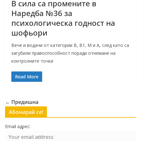
В сила са промените в
Наредба №36 за
психологическа годност на
шофьори
Вече и водачи от категории В, В1, М и А, след като са
загубили правоспособност поради отнемане на
контролните точки
Read More
← Предишна
Абонирай се!
Email адрес: