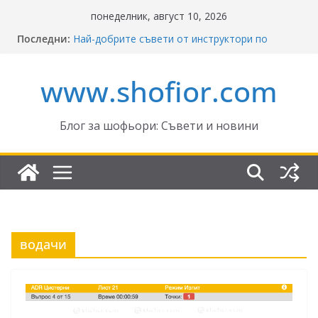
Skip
понеделник, август 10, 2026
to
Последни:
Най-добрите съвети от инструктори по
content
кормуване: Ключът към безопасно шофиране
Реформите в Закона за движение по
www.shofior.com
пътищата на България – в сила от 2026
ВНИМАНИЕ: Франция криминализира
високата скорост!
Отнемане на контролни точки – по колко и
Блог за шофьори: Съвети и новини
кога?
Промени в Закона за пътищата 2025–2026:
Какво трябва да знаят шофьорите?
водачи