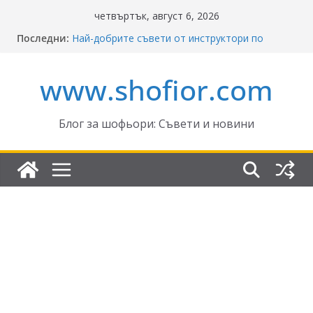
Skip
четвъртък, август 6, 2026
to
Последни:
Най-добрите съвети от инструктори по
content
кормуване: Ключът към безопасно шофиране
Реформите в Закона за движение по
www.shofior.com
пътищата на България – в сила от 2026
ВНИМАНИЕ: Франция криминализира
високата скорост!
Отнемане на контролни точки – по колко и
Блог за шофьори: Съвети и новини
кога?
Промени в Закона за пътищата 2025–2026:
Какво трябва да знаят шофьорите?