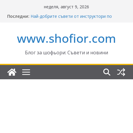
Skip
неделя, август 9, 2026
to
Последни:
Най-добрите съвети от инструктори по
content
кормуване: Ключът към безопасно шофиране
Реформите в Закона за движение по
www.shofior.com
пътищата на България – в сила от 2026
ВНИМАНИЕ: Франция криминализира
високата скорост!
Отнемане на контролни точки – по колко и
Блог за шофьори: Съвети и новини
кога?
Промени в Закона за пътищата 2025–2026:
Какво трябва да знаят шофьорите?