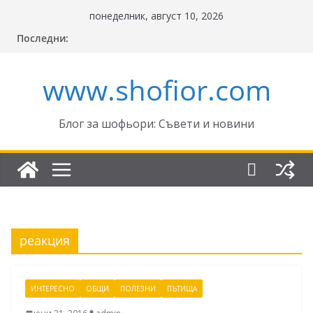
Skip
понеделник, август 10, 2026
to
Последни:
content
www.shofior.com
Блог за шофьори: Съвети и новини
реакция
ИНТЕРЕСНО
ОБЩИ
ПОЛЕЗНИ
ПЪТИЩА