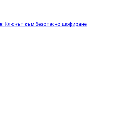
не: Ключът към безопасно шофиране
България – в сила от 2026
скорост!
 трябва да знаят шофьорите?