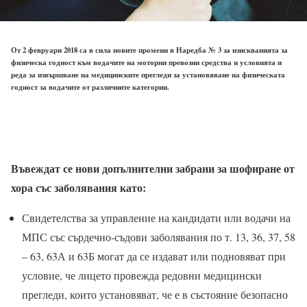
От 2 февруари 2018 са в сила новите промени в Наредба № 3 за изискванията за
физическа годност към водачите на моторни превозни средства и условията и
реда за извършване на медицинските прегледи за установяване на физическата
годност за водачите от различните категории.
Въвеждат се нови допълнителни забрани за шофиране от
хора със заболявания като:
Свидетелства за управление на кандидати или водачи на
МПС със сърдечно-съдови заболявания по т. 13, 36, 37, 58
– 63, 63А и 63Б могат да се издават или подновяват при
условие, че лицето провежда редовни медицински
прегледи, които установяват, че е в състояние безопасно