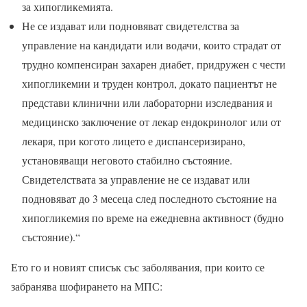
за хипогликемията.
Не се издават или подновяват свидетелства за
управление на кандидати или водачи, които страдат от
трудно компенсиран захарен диабет, придружен с чести
хипогликемии и труден контрол, докато пациентът не
представи клинични или лабораторни изследвания и
медицинско заключение от лекар ендокринолог или от
лекаря, при когото лицето е диспансеризирано,
установяващи неговото стабилно състояние.
Свидетелствата за управление не се издават или
подновяват до 3 месеца след последното състояние на
хипогликемия по време на ежедневна активност (будно
състояние).“
Ето го и новият списък със заболявания, при които се
забранява шофирането на МПС: