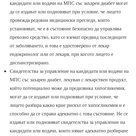
кандидати или водачи на МПС със захарен диабет могат
да се издават или подновяват при условие, че лицето
провежда редовни медицински прегледи, които
установяват, че е в състояние безопасно да управлява
превозно средство, като се вземат предвид последиците
от заболяването, и това е удостоверено от лекар
ендокринолог или от лекаря, при когото лицето е
диспансеризирано.
Свидетелства за управление на кандидати или водачи на
МПС със захарен диабет, лекуван с лекарствен продукт,
който потенциално може да предизвика хипогликемия,
могат да се издават или подновяват при условие, че
лицето разбира какво крие рискът от хипогликемия и е
способно да се справи адекватно с това състояние. Не се
издават или подновяват свидетелства за управление на
кандидати или водачи, които нямат адекватно разбиране