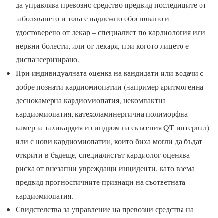
да управлява превозно средство предвид последиците от
заболяването и това е надлежно обосновано и
удостоверено от лекар – специалист по кардиология или
нервни болести, или от лекаря, при когото лицето е
диспансеризирано.
При индивидуалната оценка на кандидати или водачи с
добре познати кардиомиопатии (например аритмогенна
деснокамерна кардиомиопатия, некомпактна
кардиомиопатия, катехоламинергична полиморфна
камерна тахикардия и синдром на скъсения QT интервал)
или с нови кардиомиопатии, които биха могли да бъдат
открити в бъдеще, специалистът кардиолог оценява
риска от внезапни увреждащи инциденти, като взема
предвид прогностичните признаци на съответната
кардиомиопатия.
Свидетелства за управление на превозни средства на