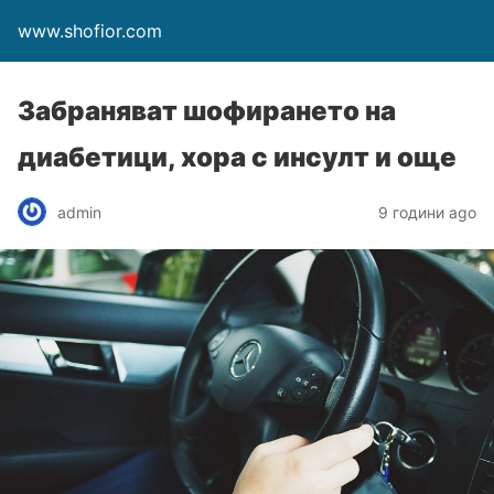
www.shofior.com
Забраняват шофирането на
диабетици, хора с инсулт и още
admin
9 години ago